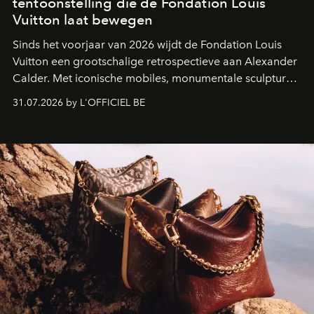
tentoonstelling die de Fondation Louis
Vuitton laat bewegen
Sinds het voorjaar van 2026 wijdt de Fondation Louis
Vuitton een grootschalige retrospectieve aan Alexander
Calder. Met iconische mobiles, monumentale sculpturen
en een poëtische benadering van beweging neemt de
31.07.2026 by L'OFFICIEL BE
Amerikaanse kunstenaar de ruimtes van Frank Gehry
over in een tentoonstelling die de lichtheid van de
beeldhouwkunst opnieuw centraal stelt.