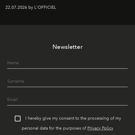
zestig, een Japanse hotspot die na zonsondergang
22.07.2026 by L'OFFICIEL
verandert in een bruisende ontmoetingsplek en de
legendarische Parijse club Raspoutine die eindelijk
neerstrijkt in Saint-Tropez. Dit zijn de nieuwe adressen
die deze zomer de toon zetten, van lange lunches tot
zwoele nachten.
Newsletter
I hereby give my consent to the processing of my
personal data for the purposes of
Privacy Policy