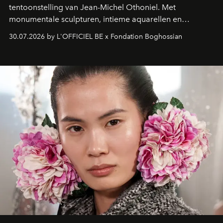
tentoonstelling van Jean-Michel Othoniel. Met
monumentale sculpturen, intieme aquarellen en
fonkelend Murano-glas creëert de Franse kunstenaar
30.07.2026 by L'OFFICIEL BE x Fondation Boghossian
een emotionele reis waarin elk werk de herinnering
oproept aan een ontmoeting, een bestemming of een
moment van verwondering.