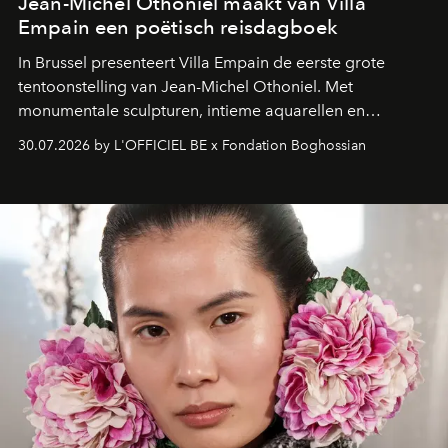
Jean-Michel Othoniel maakt van Villa
Empain een poëtisch reisdagboek
In Brussel presenteert Villa Empain de eerste grote
tentoonstelling van Jean-Michel Othoniel. Met
monumentale sculpturen, intieme aquarellen en
fonkelend Murano-glas creëert de Franse kunstenaar
30.07.2026 by L'OFFICIEL BE x Fondation Boghossian
een emotionele reis waarin elk werk de herinnering
oproept aan een ontmoeting, een bestemming of een
moment van verwondering.