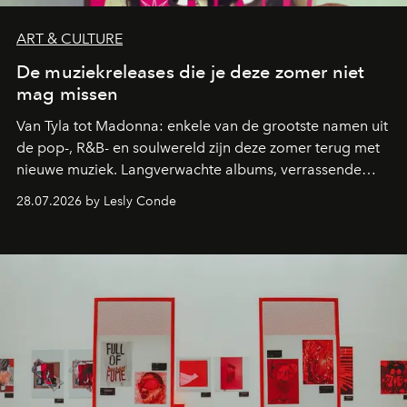
ART & CULTURE
De muziekreleases die je deze zomer niet
mag missen
Van Tyla tot Madonna: enkele van de grootste namen uit
de pop-, R&B- en soulwereld zijn deze zomer terug met
nieuwe muziek. Langverwachte albums, verrassende
comebacks en veelbelovende nieuwe projecten: dit zijn
28.07.2026 by Lesly Conde
de releases die je niet mag missen.