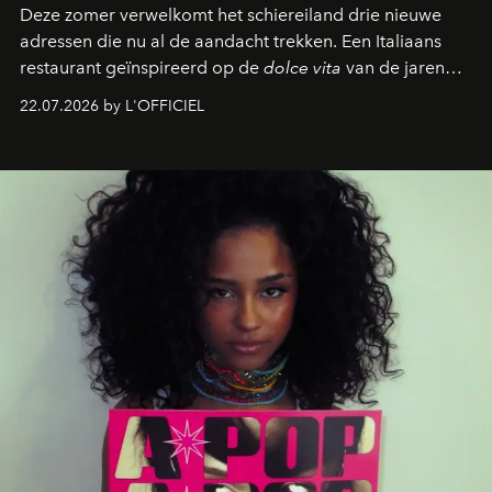
Deze zomer verwelkomt het schiereiland drie nieuwe
adressen die nu al de aandacht trekken. Een Italiaans
restaurant geïnspireerd op de
dolce vita
van de jaren
zestig, een Japanse hotspot die na zonsondergang
22.07.2026 by L'OFFICIEL
verandert in een bruisende ontmoetingsplek en de
legendarische Parijse club Raspoutine die eindelijk
neerstrijkt in Saint-Tropez. Dit zijn de nieuwe adressen
die deze zomer de toon zetten, van lange lunches tot
zwoele nachten.