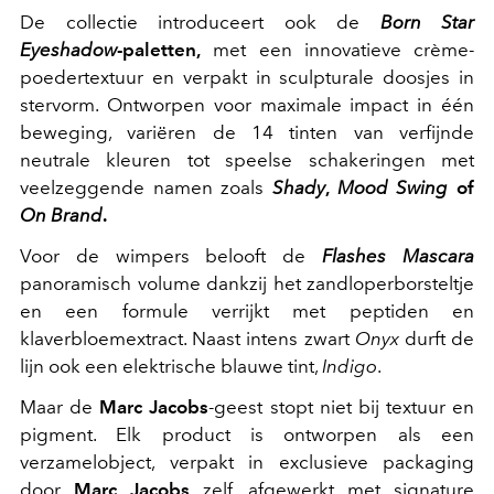
De collectie introduceert ook de
Born Star
Eyeshadow
-paletten,
met een innovatieve crème-
poedertextuur en verpakt in sculpturale doosjes in
stervorm. Ontworpen voor maximale impact in één
beweging, variëren de 14 tinten van verfijnde
neutrale kleuren tot speelse schakeringen met
veelzeggende namen zoals
Shady
,
Mood Swing
of
On Brand
.
Voor de wimpers belooft de
Flashes Mascara
panoramisch volume dankzij het zandloperborsteltje
en een formule verrijkt met peptiden en
klaverbloemextract. Naast intens zwart
Onyx
durft de
lijn ook een elektrische blauwe tint,
Indigo
.
Maar de
Marc Jacobs
-geest stopt niet bij textuur en
pigment. Elk product is ontworpen als een
verzamelobject, verpakt in exclusieve packaging
door
Marc Jacobs
zelf, afgewerkt met signature