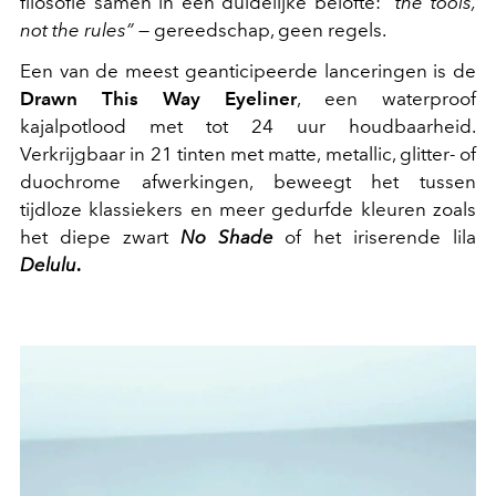
filosofie samen in één duidelijke belofte:
“the tools,
not the rules”
— gereedschap, geen regels.
Een van de meest geanticipeerde lanceringen is de
Drawn This Way Eyeliner
, een waterproof
kajalpotlood met tot 24 uur houdbaarheid.
Verkrijgbaar in 21 tinten met matte, metallic, glitter- of
duochrome afwerkingen, beweegt het tussen
tijdloze klassiekers en meer gedurfde kleuren zoals
het diepe zwart
No Shade
of het iriserende lila
Delulu
.