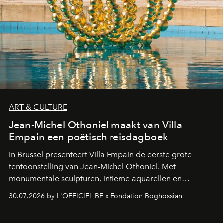
ART & CULTURE
Jean-Michel Othoniel maakt van Villa
Empain een poëtisch reisdagboek
In Brussel presenteert Villa Empain de eerste grote
tentoonstelling van Jean-Michel Othoniel. Met
monumentale sculpturen, intieme aquarellen en
fonkelend Murano-glas creëert de Franse kunstenaar
30.07.2026 by L'OFFICIEL BE x Fondation Boghossian
een emotionele reis waarin elk werk de herinnering
oproept aan een ontmoeting, een bestemming of een