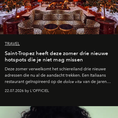
TRAVEL
Saint-Tropez heeft deze zomer drie nieuwe
hotspots die je niet mag missen
Deze zomer verwelkomt het schiereiland drie nieuwe
adressen die nu al de aandacht trekken. Een Italiaans
restaurant geïnspireerd op de
dolce vita
van de jaren
zestig, een Japanse hotspot die na zonsondergang
22.07.2026 by L'OFFICIEL
verandert in een bruisende ontmoetingsplek en de
legendarische Parijse club Raspoutine die eindelijk
neerstrijkt in Saint-Tropez. Dit zijn de nieuwe adressen
die deze zomer de toon zetten, van lange lunches tot