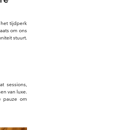
het tijdperk
laats om ons
teit stuurt.
at sessions,
en van luxe.
ke pauze om