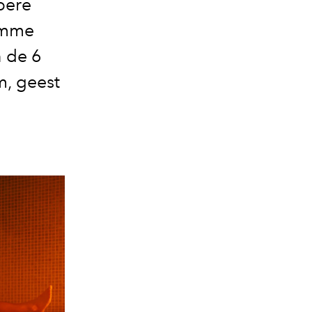
pere
limme
n de 6
m, geest