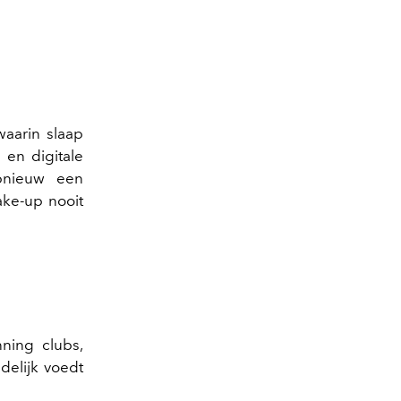
waarin slaap
n en digitale
pnieuw een
ake-up nooit
ning clubs,
ndelijk voedt