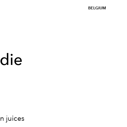
BELGIUM
 die
n juices