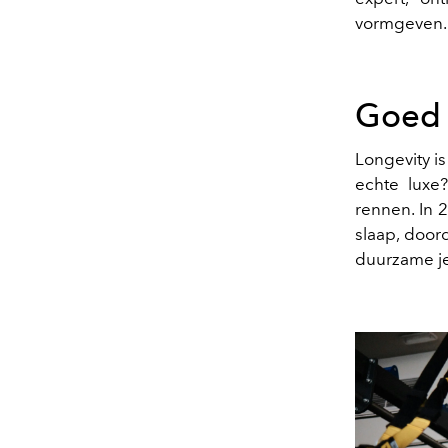
vormgeven.
Goed l
Longevity is
echte luxe?
rennen. In 
slaap, door
duurzame j