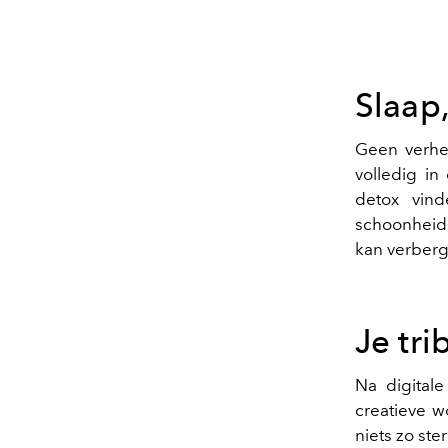
Slaap,
Geen verhee
volledig in 
detox vin
schoonheids
kan verberg
Je tr
Na digital
creatieve wo
niets zo ste