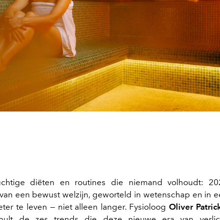
uchtige diëten en routines die niemand volhoudt: 20
van een bewust welzijn, geworteld in wetenschap en in 
er te leven — niet alleen langer. Fysioloog
Oliver Patric
thult de zes trends die deze nieuwe era van verlich