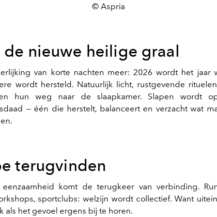
© Aspria
 de nieuwe heilige graal
rlijking van korte nachten meer: 2026 wordt het jaar 
ere wordt hersteld. Natuurlijk licht, rustgevende rituele
den hun weg naar de slaapkamer. Slapen wordt o
daad — één die herstelt, balanceert en verzacht wat m
en.
ibe terugvinden
e eenzaamheid komt de terugkeer van verbinding. Run
rkshops, sportclubs: welzijn wordt collectief. Want uitei
rk als het gevoel ergens bij te horen.