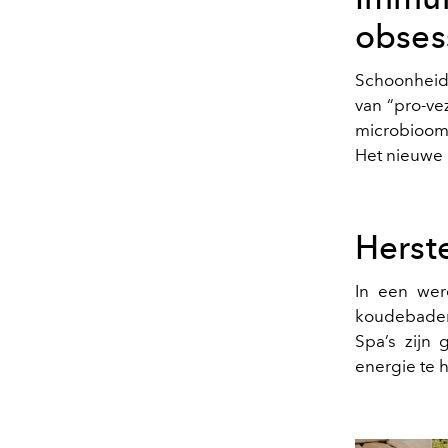
obses
Schoonheid 
van “pro-ve
microbioom 
Het nieuwe 
Herste
In een were
koudebaden 
Spa’s zijn
energie te 