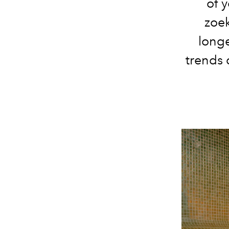
of 
zoek
longe
trends 