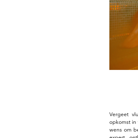
Vergeet vl
opkomst in 
wens om bet
expert, on