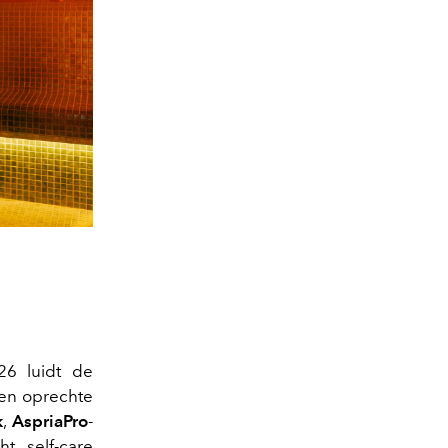
26 luidt de
een oprechte
k
,
AspriaPro
-
t self-care