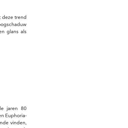
t deze trend
 oogschaduw
n glans als
de jaren 80
n Euphoria-
ende vinden,