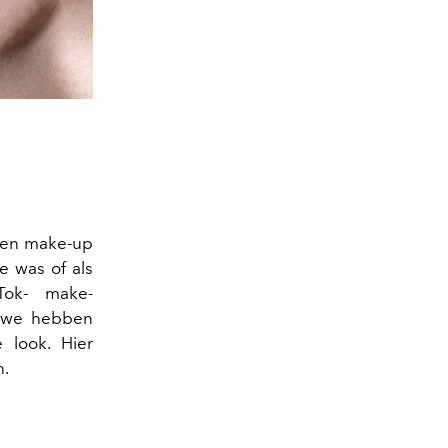
g en make-up
e was of als
kTok- make-
, we hebben
 look. Hier
n.