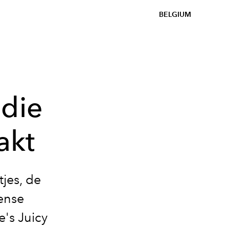
BELGIUM
 die
akt
tjes, de
ense
e's Juicy