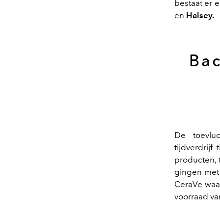
bestaat er 
en
Halsey.
Bac
De toevlu
tijdverdrij
producten, 
gingen met 
CeraVe waar
voorraad va