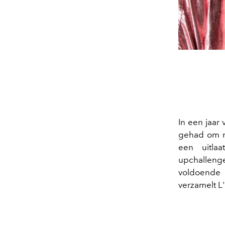
In een jaar
gehad om na
een uitlaa
upchalleng
voldoende 
verzamelt L