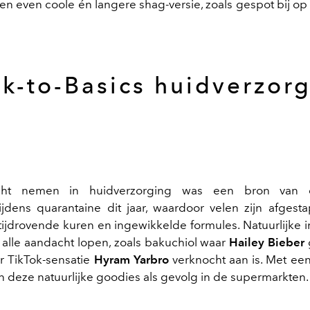
een even coole én langere shag-versie, zoals gespot bij op
k-to-Basics huidverzor
cht nemen in huidverzorging was een bron van 
f tijdens quarantaine dit jaar, waardoor velen zijn afgest
tijdrovende kuren en ingewikkelde formules. Natuurlijke 
alle aandacht lopen, zoals bakuchiol waar
Hailey Bieber
 TikTok-sensatie
Hyram Yarbro
verknocht aan is. Met ee
n deze natuurlijke goodies als gevolg in de supermarkten.