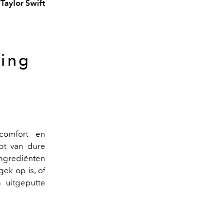
Taylor Swift
ging
comfort en
apt van dure
ingrediënten
gek op is, of
n uitgeputte