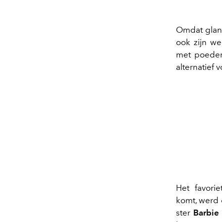
Omdat glans
ook zijn w
met poeder
alternatief 
Het favori
komt, werd 
ster
Barbie 