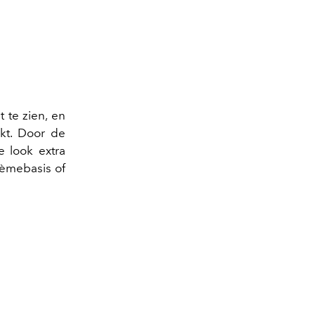
 te zien, en
kt. Door de
e look extra
rèmebasis of