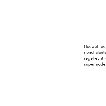
Hoewel een
nonchalant
regelrecht 
supermodell