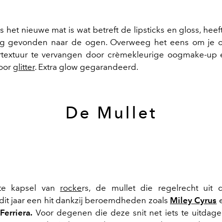
 het nieuwe mat is wat betreft de lipsticks en gloss, heef
eg gevonden naar de ogen. Overweeg het eens om je
textuur te vervangen door crèmekleurige oogmake-up e
voor
glitter
. Extra glow gegarandeerd.
De Mullet
ete kapsel van
rocke
rs, de mullet die regelrecht uit 
dit jaar een hit dankzij beroemdheden zoals
Miley Cyrus
e
Ferriera.
Voor degenen die deze snit net iets te uitdag