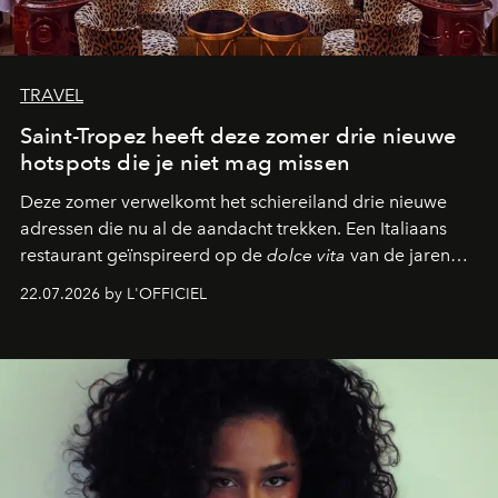
TRAVEL
Saint-Tropez heeft deze zomer drie nieuwe
hotspots die je niet mag missen
Deze zomer verwelkomt het schiereiland drie nieuwe
adressen die nu al de aandacht trekken. Een Italiaans
restaurant geïnspireerd op de
dolce vita
van de jaren
zestig, een Japanse hotspot die na zonsondergang
22.07.2026 by L'OFFICIEL
verandert in een bruisende ontmoetingsplek en de
legendarische Parijse club Raspoutine die eindelijk
neerstrijkt in Saint-Tropez. Dit zijn de nieuwe adressen
die deze zomer de toon zetten, van lange lunches tot
zwoele nachten.