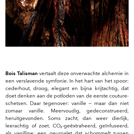
Bois Talisman
vertaalt deze onverwachte alchemie in
een verslavende symfonie. In het hart van het spoor:
cederhout, droog, elegant en bijna krijtachtig, dat
doet denken aan de potloden van de eerste couture-
schetsen. Daar tegenover: vanille — maar dan niet
zomaar vanille. Meervoudig, gedeconstrueerd,
heruitgevonden. Soms zacht, dan weer dierlijk,
leerachtig of zoet. CO₂-geëxtraheerd, geïnfuseerd,
als vanilline: een geurpalet dat schommelt tussen