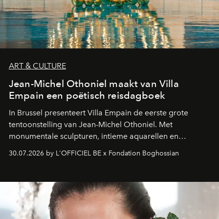
ART & CULTURE
Jean-Michel Othoniel maakt van Villa
Empain een poëtisch reisdagboek
In Brussel presenteert Villa Empain de eerste grote
tentoonstelling van Jean-Michel Othoniel. Met
monumentale sculpturen, intieme aquarellen en
fonkelend Murano-glas creëert de Franse kunstenaar
30.07.2026 by L'OFFICIEL BE x Fondation Boghossian
een emotionele reis waarin elk werk de herinnering
oproept aan een ontmoeting, een bestemming of een
moment van verwondering.