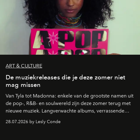
ART & CULTURE
De muziekreleases die je deze zomer niet
mag missen
Van Tyla tot Madonna: enkele van de grootste namen uit
de pop-, R&B- en soulwereld zijn deze zomer terug met
nieuwe muziek. Langverwachte albums, verrassende
comebacks en veelbelovende nieuwe projecten: dit zijn
28.07.2026 by Lesly Conde
de releases die je niet mag missen.