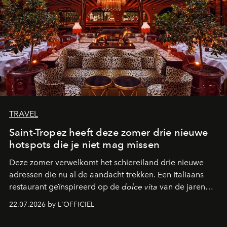
TRAVEL
Saint-Tropez heeft deze zomer drie nieuwe
hotspots die je niet mag missen
Deze zomer verwelkomt het schiereiland drie nieuwe
adressen die nu al de aandacht trekken. Een Italiaans
restaurant geïnspireerd op de
dolce vita
van de jaren
zestig, een Japanse hotspot die na zonsondergang
22.07.2026 by L'OFFICIEL
verandert in een bruisende ontmoetingsplek en de
legendarische Parijse club Raspoutine die eindelijk