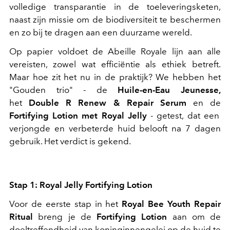
volledige transparantie in de toeleveringsketen,
naast zijn missie om de biodiversiteit te beschermen
en zo bij te dragen aan een duurzame wereld.
Op papier voldoet de Abeille Royale lijn aan alle
vereisten, zowel wat efficiëntie als ethiek betreft.
Maar hoe zit het nu in de praktijk? We hebben het
"Gouden trio" - de
Huile-en-Eau Jeunesse,
het
Double R Renew & Repair Serum
en de
Fortifying Lotion met Royal Jelly
- getest, dat een
verjongde en verbeterde huid belooft na 7 dagen
gebruik. Het verdict is gekend.
Stap 1: Royal Jelly Fortifying Lotion
Voor de eerste stap in het
Royal Bee Youth Repair
Ritual
breng je
de
Fortifying Lotion
aan om de
doeltreffendheid van koninginnengelei op de huid te