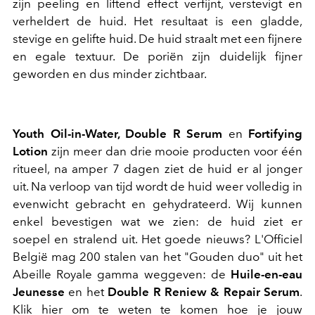
zijn peeling en liftend effect verfijnt, verstevigt en
verheldert de huid. Het resultaat is een gladde,
stevige en gelifte huid. De huid straalt met een fijnere
en egale textuur. De poriën zijn duidelijk fijner
geworden en dus minder zichtbaar.
Youth Oil-in-Water, Double R Serum
en
Fortifying
Lotion
zijn meer dan drie mooie producten voor één
ritueel, na amper 7 dagen ziet de huid er al jonger
uit. Na verloop van tijd wordt de huid weer volledig in
evenwicht gebracht en gehydrateerd. Wij kunnen
enkel bevestigen wat we zien: de huid ziet er
soepel en stralend uit. Het goede nieuws? L'Officiel
België mag 200 stalen van het "Gouden duo" uit het
Abeille Royale gamma weggeven: de
Huile-en-eau
Jeunesse
en het
Double R Reniew & Repair Serum
.
Klik hier om te weten te komen hoe je jouw