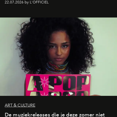
22.07.2026 by L'OFFICIEL
verandert in een bruisende ontmoetingsplek en de
legendarische Parijse club Raspoutine die eindelijk
neerstrijkt in Saint-Tropez. Dit zijn de nieuwe adressen
die deze zomer de toon zetten, van lange lunches tot
zwoele nachten.
ART & CULTURE
De muziekreleases die je deze zomer niet