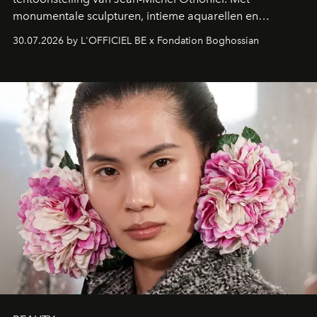
monumentale sculpturen, intieme aquarellen en
fonkelend Murano-glas creëert de Franse kunstenaar
30.07.2026 by L'OFFICIEL BE x Fondation Boghossian
een emotionele reis waarin elk werk de herinnering
oproept aan een ontmoeting, een bestemming of een
moment van verwondering.