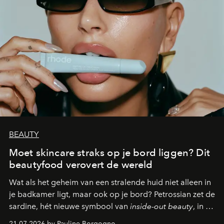
BEAUTY
Moet skincare straks op je bord liggen? Dit
beautyfood verovert de wereld
Wat als het geheim van een stralende huid niet alleen in
je badkamer ligt, maar ook op je bord? Petrossian zet de
sardine, hét nieuwe symbool van
inside-out beauty
, in de
kijker met twee gastronomische creaties.
21.07.2026 by Pauline Borgogno