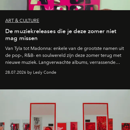
ART & CULTURE
De muziekreleases die je deze zomer niet
mag missen
Van Tyla tot Madonna: enkele van de grootste namen uit
de pop-, R&B- en soulwereld zijn deze zomer terug met
nieuwe muziek. Langverwachte albums, verrassende
comebacks en veelbelovende nieuwe projecten: dit zijn
28.07.2026 by Lesly Conde
de releases die je niet mag missen.