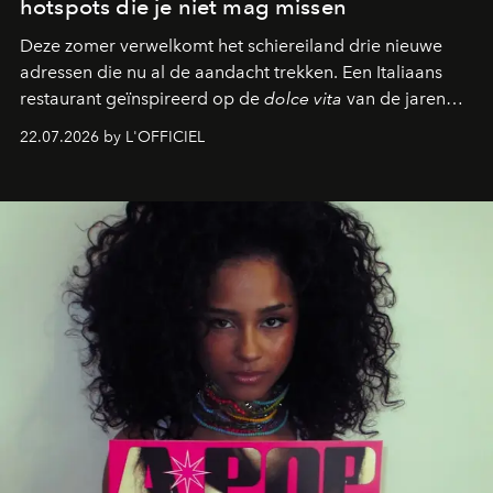
hotspots die je niet mag missen
Deze zomer verwelkomt het schiereiland drie nieuwe
adressen die nu al de aandacht trekken. Een Italiaans
restaurant geïnspireerd op de
dolce vita
van de jaren
zestig, een Japanse hotspot die na zonsondergang
22.07.2026 by L'OFFICIEL
verandert in een bruisende ontmoetingsplek en de
legendarische Parijse club Raspoutine die eindelijk
neerstrijkt in Saint-Tropez. Dit zijn de nieuwe adressen
die deze zomer de toon zetten, van lange lunches tot
zwoele nachten.