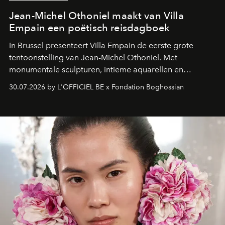
Jean-Michel Othoniel maakt van Villa
Empain een poëtisch reisdagboek
In Brussel presenteert Villa Empain de eerste grote
tentoonstelling van Jean-Michel Othoniel. Met
monumentale sculpturen, intieme aquarellen en
fonkelend Murano-glas creëert de Franse kunstenaar
30.07.2026 by L'OFFICIEL BE x Fondation Boghossian
een emotionele reis waarin elk werk de herinnering
oproept aan een ontmoeting, een bestemming of een
moment van verwondering.