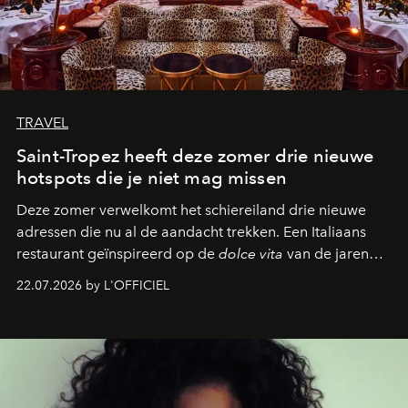
TRAVEL
Saint-Tropez heeft deze zomer drie nieuwe
hotspots die je niet mag missen
Deze zomer verwelkomt het schiereiland drie nieuwe
adressen die nu al de aandacht trekken. Een Italiaans
restaurant geïnspireerd op de
dolce vita
van de jaren
zestig, een Japanse hotspot die na zonsondergang
22.07.2026 by L'OFFICIEL
verandert in een bruisende ontmoetingsplek en de
legendarische Parijse club Raspoutine die eindelijk
neerstrijkt in Saint-Tropez. Dit zijn de nieuwe adressen
die deze zomer de toon zetten, van lange lunches tot
zwoele nachten.