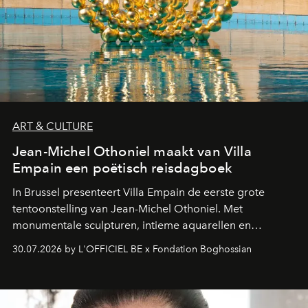
ART & CULTURE
Jean-Michel Othoniel maakt van Villa
Empain een poëtisch reisdagboek
In Brussel presenteert Villa Empain de eerste grote
tentoonstelling van Jean-Michel Othoniel. Met
monumentale sculpturen, intieme aquarellen en
fonkelend Murano-glas creëert de Franse kunstenaar
30.07.2026 by L'OFFICIEL BE x Fondation Boghossian
een emotionele reis waarin elk werk de herinnering
oproept aan een ontmoeting, een bestemming of een
moment van verwondering.