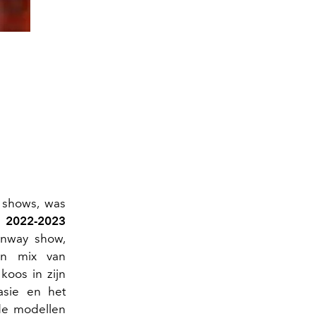
2 shows, was
r 2022-2023
unway show,
en mix van
i
koos in zijn
asie en het
rde modellen