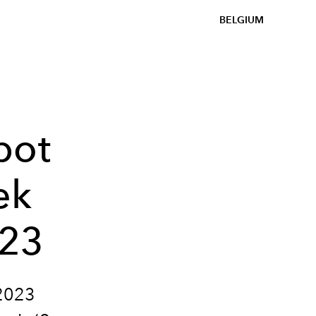
BELGIUM
pot
ek
023
-2023