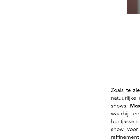
Zoals te zi
natuurlijk
shows.
Max
waarbij e
bontjassen
show voor 
raffinement