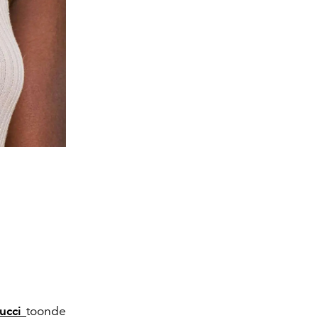
ucci
toonde