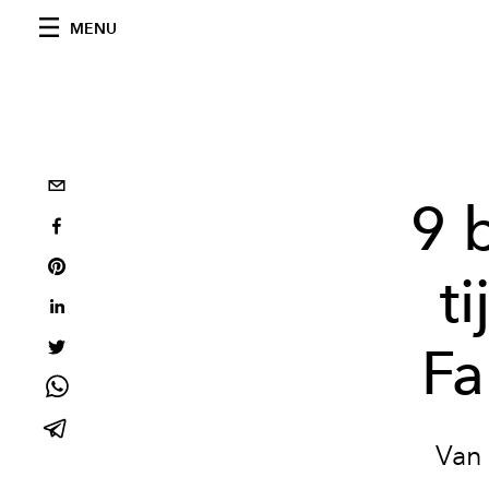
MENU
9 
t
Fa
Van 