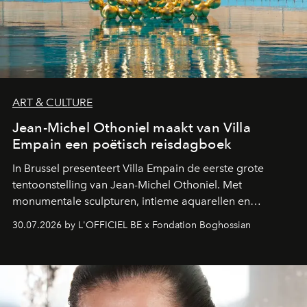
ART & CULTURE
Jean-Michel Othoniel maakt van Villa
Empain een poëtisch reisdagboek
In Brussel presenteert Villa Empain de eerste grote
tentoonstelling van Jean-Michel Othoniel. Met
monumentale sculpturen, intieme aquarellen en
fonkelend Murano-glas creëert de Franse kunstenaar
30.07.2026 by L'OFFICIEL BE x Fondation Boghossian
een emotionele reis waarin elk werk de herinnering
oproept aan een ontmoeting, een bestemming of een
moment van verwondering.