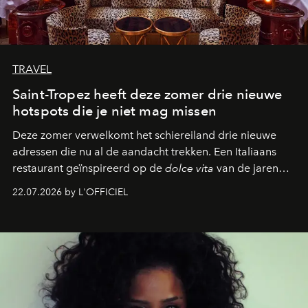
TRAVEL
Saint-Tropez heeft deze zomer drie nieuwe
hotspots die je niet mag missen
Deze zomer verwelkomt het schiereiland drie nieuwe
adressen die nu al de aandacht trekken. Een Italiaans
restaurant geïnspireerd op de
dolce vita
van de jaren
zestig, een Japanse hotspot die na zonsondergang
22.07.2026 by L'OFFICIEL
verandert in een bruisende ontmoetingsplek en de
legendarische Parijse club Raspoutine die eindelijk
neerstrijkt in Saint-Tropez. Dit zijn de nieuwe adressen
die deze zomer de toon zetten, van lange lunches tot
zwoele nachten.