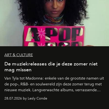
ART & CULTURE
De muziekreleases die je deze zomer niet
mag missen
Van Tyla tot Madonna: enkele van de grootste namen uit
de pop-, R&B- en soulwereld zijn deze zomer terug met
nieuwe muziek. Langverwachte albums, verrassende
comebacks en veelbelovende nieuwe projecten: dit zijn
28.07.2026 by Lesly Conde
de releases die je niet mag missen.