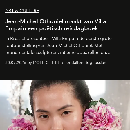
ART & CULTURE
Jean-Michel Othoniel maakt van Villa
Empain een poëtisch reisdagboek
In Brussel presenteert Villa Empain de eerste grote
tentoonstelling van Jean-Michel Othoniel. Met
monumentale sculpturen, intieme aquarellen en
fonkelend Murano-glas creëert de Franse kunstenaar
30.07.2026 by L'OFFICIEL BE x Fondation Boghossian
een emotionele reis waarin elk werk de herinnering
oproept aan een ontmoeting, een bestemming of een
moment van verwondering.