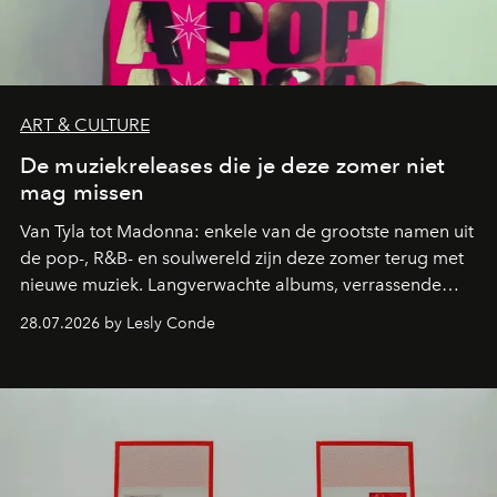
ART & CULTURE
De muziekreleases die je deze zomer niet
mag missen
Van Tyla tot Madonna: enkele van de grootste namen uit
de pop-, R&B- en soulwereld zijn deze zomer terug met
nieuwe muziek. Langverwachte albums, verrassende
comebacks en veelbelovende nieuwe projecten: dit zijn
28.07.2026 by Lesly Conde
de releases die je niet mag missen.