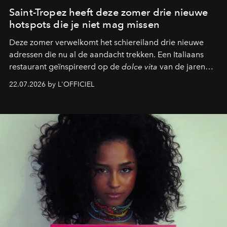
Saint-Tropez heeft deze zomer drie nieuwe
hotspots die je niet mag missen
Deze zomer verwelkomt het schiereiland drie nieuwe
adressen die nu al de aandacht trekken. Een Italiaans
restaurant geïnspireerd op de
dolce vita
van de jaren
zestig, een Japanse hotspot die na zonsondergang
22.07.2026 by L'OFFICIEL
verandert in een bruisende ontmoetingsplek en de
legendarische Parijse club Raspoutine die eindelijk
neerstrijkt in Saint-Tropez. Dit zijn de nieuwe adressen
die deze zomer de toon zetten, van lange lunches tot
zwoele nachten.