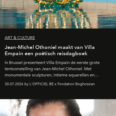
ART & CULTURE
Jean-Michel Othoniel maakt van Villa
Empain een poëtisch reisdagboek
In Brussel presenteert Villa Empain de eerste grote
tentoonstelling van Jean-Michel Othoniel. Met
monumentale sculpturen, intieme aquarellen en
fonkelend Murano-glas creëert de Franse kunstenaar
30.07.2026 by L'OFFICIEL BE x Fondation Boghossian
een emotionele reis waarin elk werk de herinnering
oproept aan een ontmoeting, een bestemming of een
moment van verwondering.