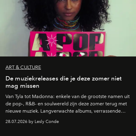
ART & CULTURE
De muziekreleases die je deze zomer niet
mag missen
Van Tyla tot Madonna: enkele van de grootste namen uit
de pop-, R&B- en soulwereld zijn deze zomer terug met
nieuwe muziek. Langverwachte albums, verrassende
comebacks en veelbelovende nieuwe projecten: dit zijn
28.07.2026 by Lesly Conde
de releases die je niet mag missen.