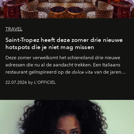
TRAVEL
Saint-Tropez heeft deze zomer drie nieuwe
hotspots die je niet mag missen
Deze zomer verwelkomt het schiereiland drie nieuwe
adressen die nu al de aandacht trekken. Een Italiaans
restaurant geïnspireerd op de
dolce vita
van de jaren
zestig, een Japanse hotspot die na zonsondergang
22.07.2026 by L'OFFICIEL
verandert in een bruisende ontmoetingsplek en de
legendarische Parijse club Raspoutine die eindelijk
neerstrijkt in Saint-Tropez. Dit zijn de nieuwe adressen
die deze zomer de toon zetten, van lange lunches tot
zwoele nachten.