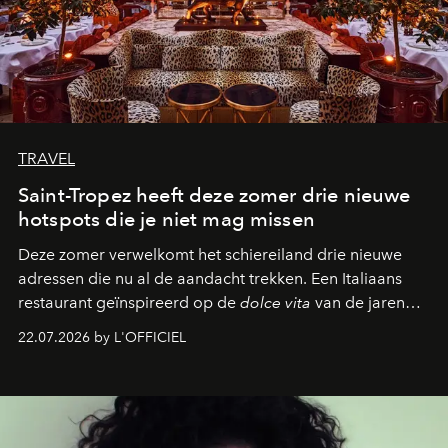
TRAVEL
Saint-Tropez heeft deze zomer drie nieuwe
hotspots die je niet mag missen
Deze zomer verwelkomt het schiereiland drie nieuwe
adressen die nu al de aandacht trekken. Een Italiaans
restaurant geïnspireerd op de
dolce vita
van de jaren
zestig, een Japanse hotspot die na zonsondergang
22.07.2026 by L'OFFICIEL
verandert in een bruisende ontmoetingsplek en de
legendarische Parijse club Raspoutine die eindelijk
neerstrijkt in Saint-Tropez. Dit zijn de nieuwe adressen
die deze zomer de toon zetten, van lange lunches tot
zwoele nachten.