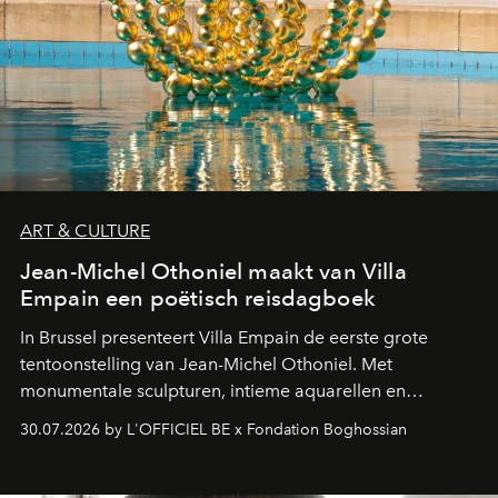
ART & CULTURE
Jean-Michel Othoniel maakt van Villa
Empain een poëtisch reisdagboek
In Brussel presenteert Villa Empain de eerste grote
tentoonstelling van Jean-Michel Othoniel. Met
monumentale sculpturen, intieme aquarellen en
fonkelend Murano-glas creëert de Franse kunstenaar
30.07.2026 by L'OFFICIEL BE x Fondation Boghossian
een emotionele reis waarin elk werk de herinnering
oproept aan een ontmoeting, een bestemming of een
moment van verwondering.