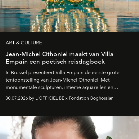
ART & CULTURE
Jean-Michel Othoniel maakt van Villa
Empain een poëtisch reisdagboek
In Brussel presenteert Villa Empain de eerste grote
tentoonstelling van Jean-Michel Othoniel. Met
monumentale sculpturen, intieme aquarellen en
fonkelend Murano-glas creëert de Franse kunstenaar
30.07.2026 by L'OFFICIEL BE x Fondation Boghossian
een emotionele reis waarin elk werk de herinnering
oproept aan een ontmoeting, een bestemming of een
moment van verwondering.