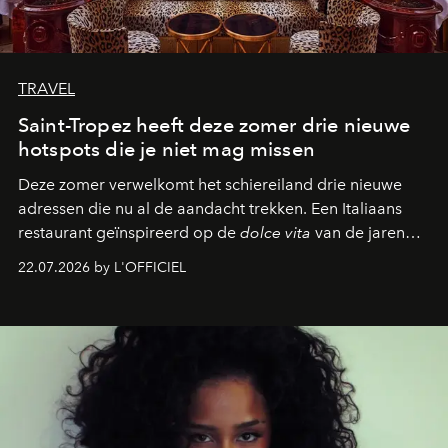
TRAVEL
Saint-Tropez heeft deze zomer drie nieuwe
hotspots die je niet mag missen
Deze zomer verwelkomt het schiereiland drie nieuwe
adressen die nu al de aandacht trekken. Een Italiaans
restaurant geïnspireerd op de
dolce vita
van de jaren
zestig, een Japanse hotspot die na zonsondergang
22.07.2026 by L'OFFICIEL
verandert in een bruisende ontmoetingsplek en de
legendarische Parijse club Raspoutine die eindelijk
neerstrijkt in Saint-Tropez. Dit zijn de nieuwe adressen
die deze zomer de toon zetten, van lange lunches tot
zwoele nachten.