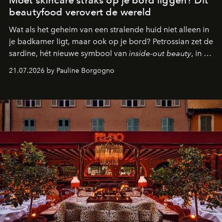
Moet skincare straks op je bord liggen? Dit
beautyfood verovert de wereld
Wat als het geheim van een stralende huid niet alleen in
je badkamer ligt, maar ook op je bord? Petrossian zet de
sardine, hét nieuwe symbool van
inside-out beauty
, in de
kijker met twee gastronomische creaties.
21.07.2026 by Pauline Borgogno