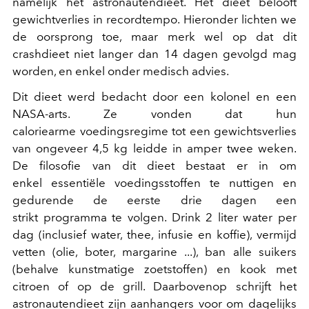
namelijk het astronautendieet. Het dieet belooft
gewichtverlies in recordtempo. Hieronder lichten we
de oorsprong toe, maar merk wel op dat dit
crashdieet niet langer dan 14 dagen gevolgd mag
worden, en enkel onder medisch advies.
Dit dieet werd bedacht door een kolonel en een
NASA-arts. Ze vonden dat hun
caloriearme voedingsregime tot een gewichtsverlies
van ongeveer 4,5 kg leidde in amper twee weken.
De filosofie van dit dieet bestaat er in om
enkel essentiële voedingsstoffen te nuttigen en
gedurende de eerste drie dagen een
strikt programma te volgen. Drink 2 liter water per
dag (inclusief water, thee, infusie en koffie), vermijd
vetten (olie, boter, margarine ...), ban alle suikers
(behalve kunstmatige zoetstoffen) en kook met
citroen of op de grill. Daarbovenop schrijft het
astronautendieet zijn aanhangers voor om dagelijks