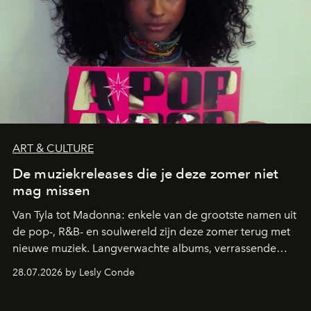
ART & CULTURE
De muziekreleases die je deze zomer niet
mag missen
Van Tyla tot Madonna: enkele van de grootste namen uit
de pop-, R&B- en soulwereld zijn deze zomer terug met
nieuwe muziek. Langverwachte albums, verrassende
comebacks en veelbelovende nieuwe projecten: dit zijn
28.07.2026 by Lesly Conde
de releases die je niet mag missen.