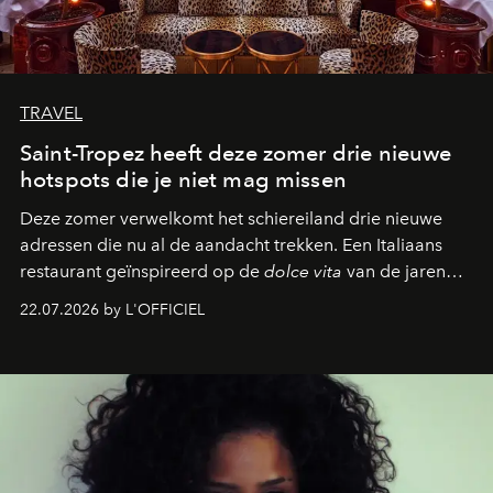
TRAVEL
Saint-Tropez heeft deze zomer drie nieuwe
hotspots die je niet mag missen
Deze zomer verwelkomt het schiereiland drie nieuwe
adressen die nu al de aandacht trekken. Een Italiaans
restaurant geïnspireerd op de
dolce vita
van de jaren
zestig, een Japanse hotspot die na zonsondergang
22.07.2026 by L'OFFICIEL
verandert in een bruisende ontmoetingsplek en de
legendarische Parijse club Raspoutine die eindelijk
neerstrijkt in Saint-Tropez. Dit zijn de nieuwe adressen
die deze zomer de toon zetten, van lange lunches tot
zwoele nachten.