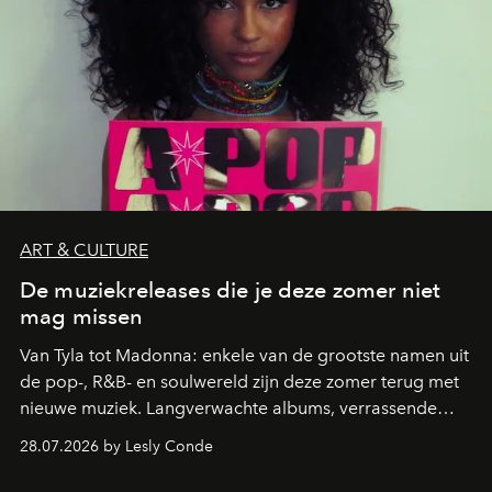
ART & CULTURE
De muziekreleases die je deze zomer niet
mag missen
Van Tyla tot Madonna: enkele van de grootste namen uit
de pop-, R&B- en soulwereld zijn deze zomer terug met
nieuwe muziek. Langverwachte albums, verrassende
comebacks en veelbelovende nieuwe projecten: dit zijn
28.07.2026 by Lesly Conde
de releases die je niet mag missen.