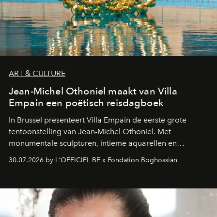
ART & CULTURE
Jean-Michel Othoniel maakt van Villa
Empain een poëtisch reisdagboek
In Brussel presenteert Villa Empain de eerste grote
tentoonstelling van Jean-Michel Othoniel. Met
monumentale sculpturen, intieme aquarellen en
fonkelend Murano-glas creëert de Franse kunstenaar
30.07.2026 by L'OFFICIEL BE x Fondation Boghossian
een emotionele reis waarin elk werk de herinnering
oproept aan een ontmoeting, een bestemming of een
moment van verwondering.