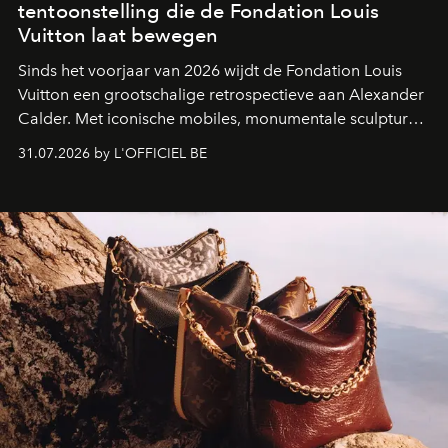
tentoonstelling die de Fondation Louis
Vuitton laat bewegen
Sinds het voorjaar van 2026 wijdt de Fondation Louis
Vuitton een grootschalige retrospectieve aan Alexander
Calder. Met iconische mobiles, monumentale sculpturen
en een poëtische benadering van beweging neemt de
31.07.2026 by L'OFFICIEL BE
Amerikaanse kunstenaar de ruimtes van Frank Gehry
over in een tentoonstelling die de lichtheid van de
beeldhouwkunst opnieuw centraal stelt.