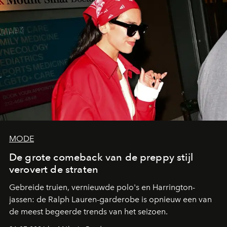
beleven zonder dat alles meteen digitaal, snel en
efficiënt hoeft te zijn. Juist dat langzamere tempo voelt
verrassend prettig.
MODE
De grote comeback van de preppy stijl
verovert de straten
Gebreide truien, vernieuwde polo's en Harrington-
jassen: de Ralph Lauren-garderobe is opnieuw een van
de meest begeerde trends van het seizoen.