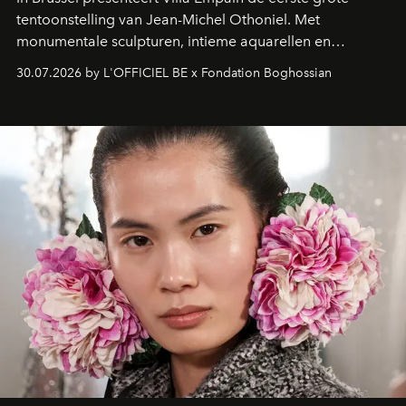
tentoonstelling van Jean-Michel Othoniel. Met
monumentale sculpturen, intieme aquarellen en
fonkelend Murano-glas creëert de Franse kunstenaar
30.07.2026 by L'OFFICIEL BE x Fondation Boghossian
een emotionele reis waarin elk werk de herinnering
oproept aan een ontmoeting, een bestemming of een
moment van verwondering.