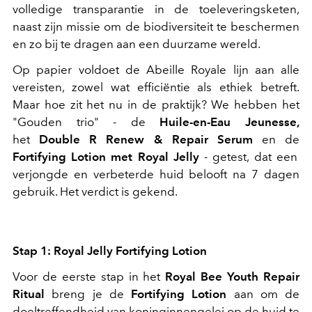
volledige transparantie in de toeleveringsketen,
naast zijn missie om de biodiversiteit te beschermen
en zo bij te dragen aan een duurzame wereld.
Op papier voldoet de Abeille Royale lijn aan alle
vereisten, zowel wat efficiëntie als ethiek betreft.
Maar hoe zit het nu in de praktijk? We hebben het
"Gouden trio" - de
Huile-en-Eau Jeunesse,
het
Double R Renew & Repair Serum
en de
Fortifying Lotion met Royal Jelly
- getest, dat een
verjongde en verbeterde huid belooft na 7 dagen
gebruik. Het verdict is gekend.
Stap 1: Royal Jelly Fortifying Lotion
Voor de eerste stap in het
Royal Bee Youth Repair
Ritual
breng je
de
Fortifying Lotion
aan om de
doeltreffendheid van koninginnengelei op de huid te