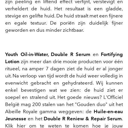
zijn peeling en liftend effect verfijnt, verstevigt en
verheldert de huid. Het resultaat is een gladde,
stevige en gelifte huid. De huid straalt met een fijnere
en egale textuur. De poriën zijn duidelijk fijner
geworden en dus minder zichtbaar.
Youth Oil-in-Water, Double R Serum
en
Fortifying
Lotion
zijn meer dan drie mooie producten voor één
ritueel, na amper 7 dagen ziet de huid er al jonger
uit. Na verloop van tijd wordt de huid weer volledig in
evenwicht gebracht en gehydrateerd. Wij kunnen
enkel bevestigen wat we zien: de huid ziet er
soepel en stralend uit. Het goede nieuws? L'Officiel
België mag 200 stalen van het "Gouden duo" uit het
Abeille Royale gamma weggeven: de
Huile-en-eau
Jeunesse
en het
Double R Reniew & Repair Serum
.
Klik hier om te weten te komen hoe je jouw