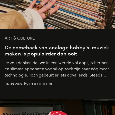
ART & CULTURE
De comeback van analoge hobby's: muziek
maken is populairder dan ooit
Je zou denken dat we in een wereld vol apps, schermen
en slimme apparaten vooral op zoek zijn naar nóg meer
technologie. Toch gebeurt er iets opvallends. Steeds
meer mensen grijpen juist terug naar activiteiten waarbij
04.08.2026 by L'OFFICIEL BE
je iets met je handen doet en niet constant naar een
scherm hoeft te kijken. Denk aan
leren gitaar spelen
,
vinylplaten, fotografie met een analoge camera,
handgeschreven notitieboeken. Die trend draait niet
alleen om nostalgie. Je wilt iets maken, voelen en