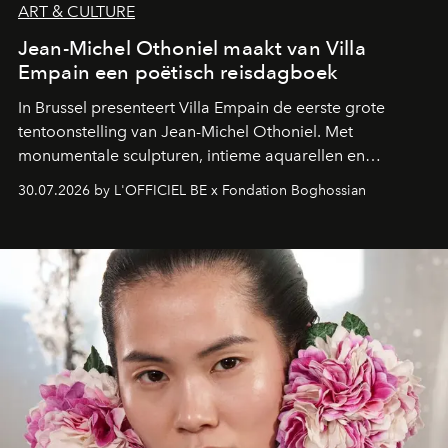
ART & CULTURE
Jean-Michel Othoniel maakt van Villa
Empain een poëtisch reisdagboek
In Brussel presenteert Villa Empain de eerste grote
tentoonstelling van Jean-Michel Othoniel. Met
monumentale sculpturen, intieme aquarellen en
fonkelend Murano-glas creëert de Franse kunstenaar
30.07.2026 by L'OFFICIEL BE x Fondation Boghossian
een emotionele reis waarin elk werk de herinnering
oproept aan een ontmoeting, een bestemming of een
moment van verwondering.