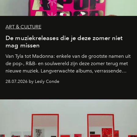
ART & CULTURE
De muziekreleases die je deze zomer niet
mag missen
Van Tyla tot Madonna: enkele van de grootste namen uit
de pop-, R&B- en soulwereld zijn deze zomer terug met
nieuwe muziek. Langverwachte albums, verrassende
comebacks en veelbelovende nieuwe projecten: dit zijn
28.07.2026 by Lesly Conde
de releases die je niet mag missen.