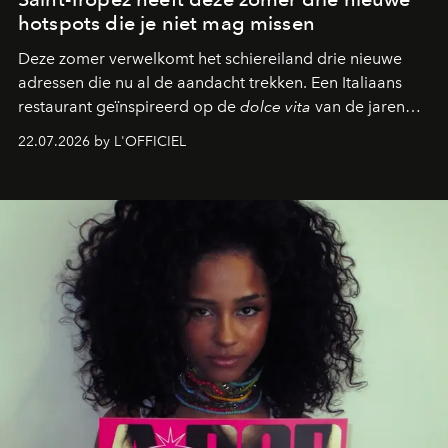
hotspots die je niet mag missen
Deze zomer verwelkomt het schiereiland drie nieuwe
adressen die nu al de aandacht trekken. Een Italiaans
restaurant geïnspireerd op de
dolce vita
van de jaren
zestig, een Japanse hotspot die na zonsondergang
22.07.2026 by L'OFFICIEL
verandert in een bruisende ontmoetingsplek en de
legendarische Parijse club Raspoutine die eindelijk
neerstrijkt in Saint-Tropez. Dit zijn de nieuwe adressen
die deze zomer de toon zetten, van lange lunches tot
zwoele nachten.