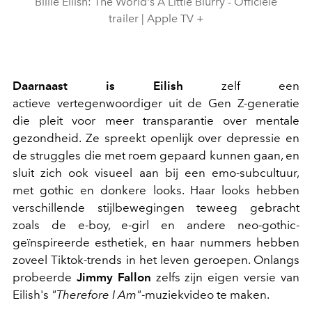
Billie Eilish: The World's A Little Blurry - Officiële
trailer | Apple TV +
Daarnaast is Eilish
zelf een
actieve vertegenwoordiger uit de Gen Z-generatie
die pleit voor meer transparantie over mentale
gezondheid. Ze spreekt openlijk over depressie en
de struggles die met roem gepaard kunnen gaan, en
sluit zich ook visueel aan bij een emo-subcultuur,
met gothic en donkere looks. Haar looks hebben
verschillende stijlbewegingen teweeg gebracht
zoals de e-boy, e-girl en andere neo-gothic-
geïnspireerde esthetiek, en haar nummers hebben
zoveel Tiktok-trends in het leven geroepen. Onlangs
probeerde
Jimmy Fallon
zelfs zijn eigen versie van
Eilish's
"Therefore I Am"
-muziekvideo te maken.