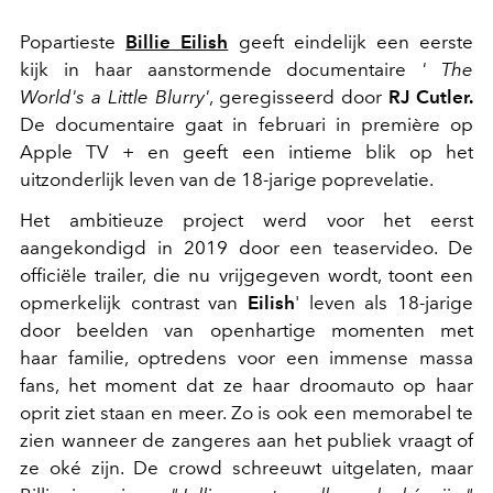
Popartieste
Billie Eilish
geeft eindelijk een eerste
kijk in haar aanstormende documentaire
' The
World's a Little Blurry'
, geregisseerd door
RJ Cutler.
De documentaire gaat in februari in première op
Apple TV + en geeft een intieme blik op het
uitzonderlijk leven van de 18-jarige poprevelatie.
Het ambitieuze project werd voor het eerst
aangekondigd in 2019 door een teaservideo. De
officiële trailer, die nu vrijgegeven wordt, toont een
opmerkelijk contrast van
Eilish
' leven als 18-jarige
door beelden van openhartige momenten met
haar familie, optredens voor een immense massa
fans, het moment dat ze haar droomauto op haar
oprit ziet staan en meer. Zo is ook een memorabel te
zien wanneer de zangeres aan het publiek vraagt of
ze oké zijn. De crowd schreeuwt uitgelaten, maar