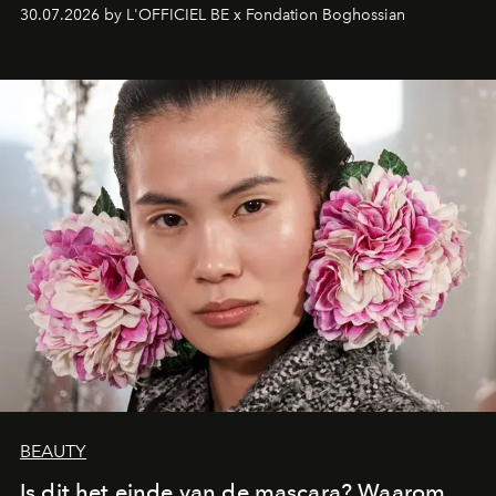
fonkelend Murano-glas creëert de Franse kunstenaar
30.07.2026 by L'OFFICIEL BE x Fondation Boghossian
een emotionele reis waarin elk werk de herinnering
oproept aan een ontmoeting, een bestemming of een
moment van verwondering.
BEAUTY
Is dit het einde van de mascara? Waarom