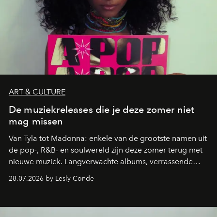
ART & CULTURE
De muziekreleases die je deze zomer niet
mag missen
Van Tyla tot Madonna: enkele van de grootste namen uit
de pop-, R&B- en soulwereld zijn deze zomer terug met
nieuwe muziek. Langverwachte albums, verrassende
comebacks en veelbelovende nieuwe projecten: dit zijn
28.07.2026 by Lesly Conde
de releases die je niet mag missen.