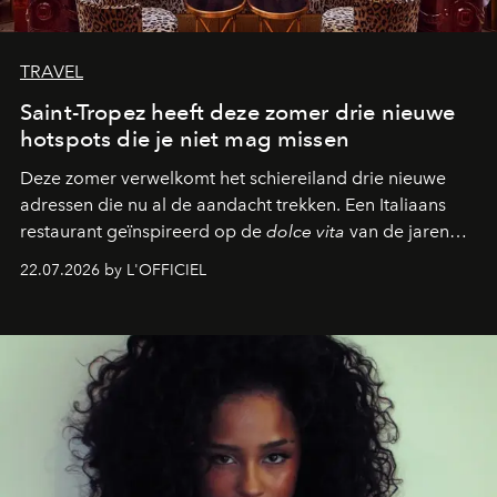
TRAVEL
Saint-Tropez heeft deze zomer drie nieuwe
hotspots die je niet mag missen
Deze zomer verwelkomt het schiereiland drie nieuwe
adressen die nu al de aandacht trekken. Een Italiaans
restaurant geïnspireerd op de
dolce vita
van de jaren
zestig, een Japanse hotspot die na zonsondergang
22.07.2026 by L'OFFICIEL
verandert in een bruisende ontmoetingsplek en de
legendarische Parijse club Raspoutine die eindelijk
neerstrijkt in Saint-Tropez. Dit zijn de nieuwe adressen
die deze zomer de toon zetten, van lange lunches tot
zwoele nachten.