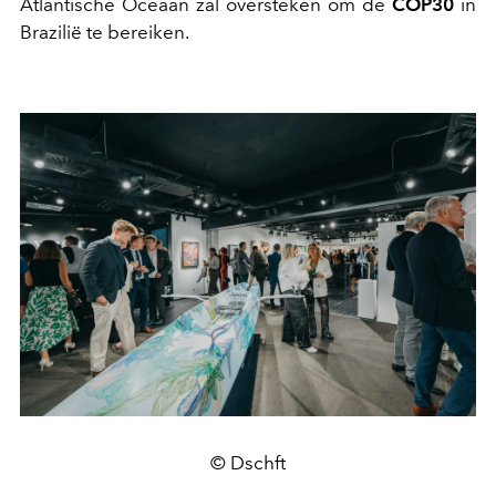
Atlantische Oceaan zal oversteken om de
COP30
in
Brazilië te bereiken.
© Dschft