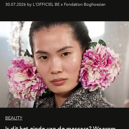
fonkelend Murano-glas creëert de Franse kunstenaar
30.07.2026 by L'OFFICIEL BE x Fondation Boghossian
een emotionele reis waarin elk werk de herinnering
oproept aan een ontmoeting, een bestemming of een
moment van verwondering.
BEAUTY
Is dit het einde van de mascara? Waarom