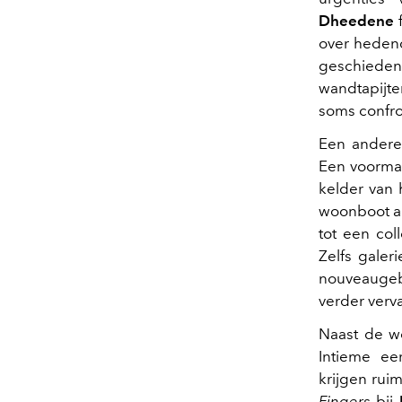
Dheedene
f
over hedend
geschieden
wandtapijte
soms confron
Een andere 
Een voorma
kelder van
woonboot aa
tot een col
Zelfs galeri
nouveaugeb
verder verv
Naast de we
Intieme eer
krijgen rui
Fingers
bij