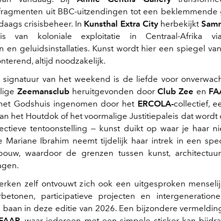
ragmenten uit BBC-uitzendingen tot een beklemmende ge
aags crisisbeheer. In
Kunsthal Extra City
herbekijkt
Samm
is van koloniale exploitatie in Centraal-Afrika vi
n en geluidsinstallaties. Kunst wordt hier een spiegel va
terend, altijd noodzakelijk.
signatuur van het weekend is de liefde voor onverwac
lige
Zeemansclub
heruitgevonden door
Club Zee
en
FA
 het Godshuis ingenomen door het
ERCOLA-
collectief, 
n het Houtdok of het voormalige Justitiepaleis dat wor
lectieve tentoonstelling — kunst duikt op waar je haar ni
e Mariane Ibrahim neemt tijdelijk haar intrek in een spec
ouw, waardoor de grenzen tussen kunst, architectuu
agen.
rken zelf ontvouwt zich ook een uitgesproken menselij
betonen, participatieve projecten en intergeneration
m baan in deze editie van 2026. Een bijzondere vermeldi
FAAR
, waar iedereen met een simpele sticker kan bijd