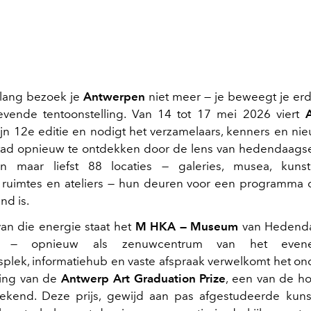
 lang bezoek je
Antwerpen
niet meer — je beweegt je er
evende tentoonstelling. Van 14 tot 17 mei 2026 viert
jn 12e editie en nodigt het verzamelaars, kenners en ni
tad opnieuw te ontdekken door de lens van hedendaagse 
n maar liefst 88 locaties — galeries, musea, kunstin
e ruimtes en ateliers — hun deuren voor een programma d
nd is.
 van die energie staat het
M HKA — Museum
van Hedenda
n — opnieuw als zenuwcentrum van het evene
plek, informatiehub en vaste afspraak verwelkomt het o
ling van de
Antwerp Art Graduation Prize
, een van de h
ekend. Deze prijs, gewijd aan pas afgestudeerde kuns