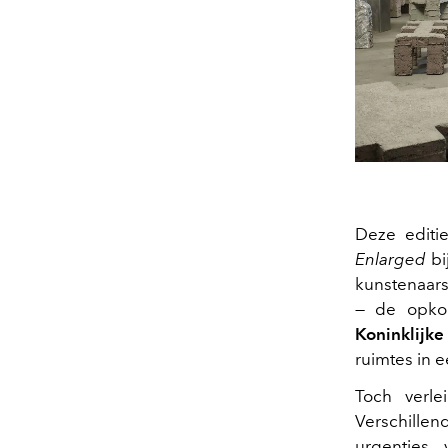
Deze editi
Enlarged
bi
kunstenaars
— de opkom
Koninklijk
ruimtes in e
Toch verle
Verschillen
urgenties