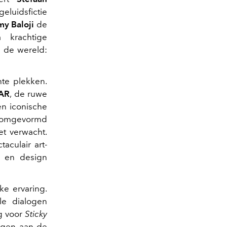
luidsfictie
y Baloji
de
a krachtige
n de wereld:
hte plekken.
AR
, de ruwe
een iconische
dt omgevormd
et verwacht.
taculair art-
r en design
ke ervaring.
ele dialogen
ng voor
Sticky
ragen aan de