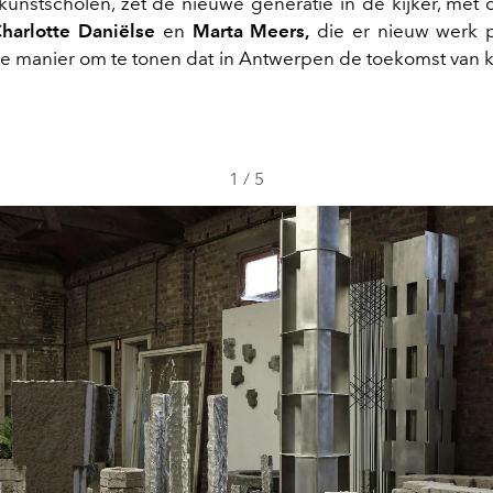
unstscholen, zet de nieuwe generatie in de kijker, met 
harlotte Daniëlse
en
Marta Meers,
die er nieuw werk p
e manier om te tonen dat in Antwerpen de toekomst van k
1
/
5