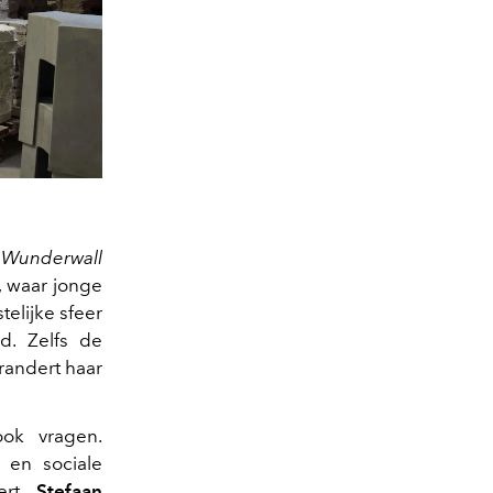
Wunderwall
, waar jonge
elijke sfeer
d. Zelfs de
randert haar
ook vragen.
e en sociale
eert
Stefaan