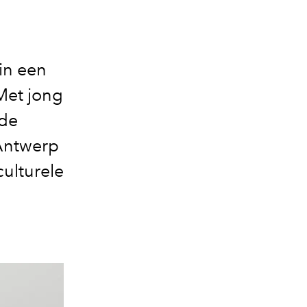
in een
Met jong
rde
 Antwerp
ulturele