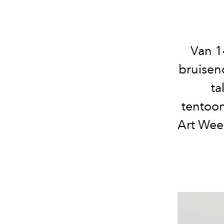
Van 1
bruisen
ta
tentoon
Art Wee