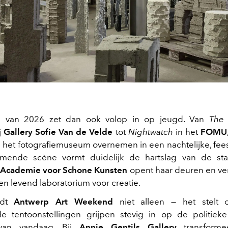
e van 2026 zet dan ook volop in op jeugd. Van
The 
j
Gallery Sofie Van de Velde
tot
Nightwatch
in het
FOMU
 het fotografiemuseum overnemen in een nachtelijke, feest
ende scène vormt duidelijk de hartslag van de sta
e Academie voor Schone Kunsten
opent haar deuren en ve
en levend laboratorium voor creatie.
idt
Antwerp Art Weekend
niet alleen — het stelt 
de tentoonstellingen grijpen stevig in op de politiek
 van vandaag. Bij
Annie Gentils Gallery
transform