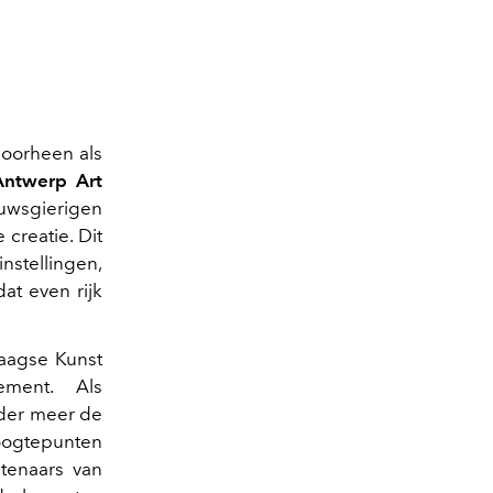
doorheen als
Antwerp Art
euwsgierigen
creatie. Dit
stellingen,
at even rijk
agse Kunst
ment. Als
nder meer de
oogtepunten
tenaars van