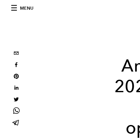
MENU
A
20
o