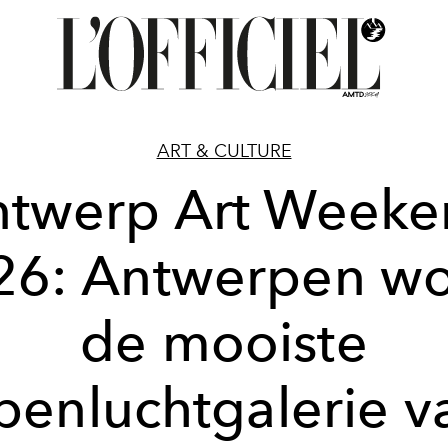
ART & CULTURE
ntwerp Art Weeke
26: Antwerpen wo
de mooiste
penluchtgalerie v