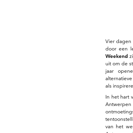
Vier dagen
door een l
Weekend
zi
uit om de s
jaar opene
alternatiev
als inspirere
In het hart
Antwerpe
ontmoetings
tentoonstel
van het we