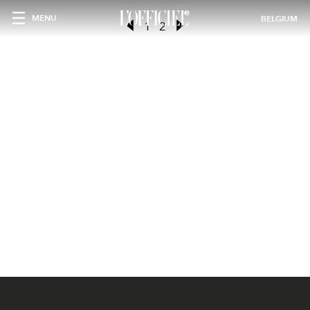
MENU
BELGIUM
1
2