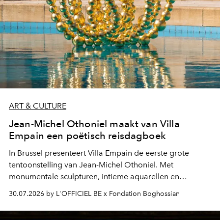
ART & CULTURE
Jean-Michel Othoniel maakt van Villa
Empain een poëtisch reisdagboek
In Brussel presenteert Villa Empain de eerste grote
tentoonstelling van Jean-Michel Othoniel. Met
monumentale sculpturen, intieme aquarellen en
fonkelend Murano-glas creëert de Franse kunstenaar
30.07.2026 by L'OFFICIEL BE x Fondation Boghossian
een emotionele reis waarin elk werk de herinnering
oproept aan een ontmoeting, een bestemming of een