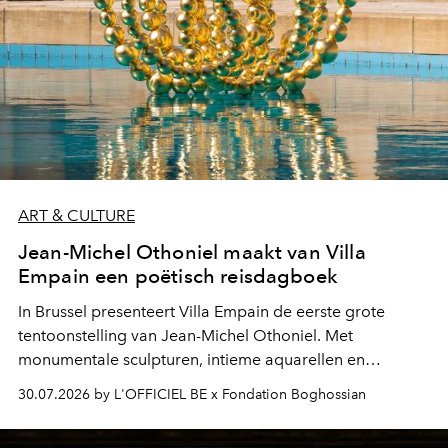
ART & CULTURE
Jean-Michel Othoniel maakt van Villa
Empain een poëtisch reisdagboek
In Brussel presenteert Villa Empain de eerste grote
tentoonstelling van Jean-Michel Othoniel. Met
monumentale sculpturen, intieme aquarellen en
fonkelend Murano-glas creëert de Franse kunstenaar
30.07.2026 by L'OFFICIEL BE x Fondation Boghossian
een emotionele reis waarin elk werk de herinnering
oproept aan een ontmoeting, een bestemming of een