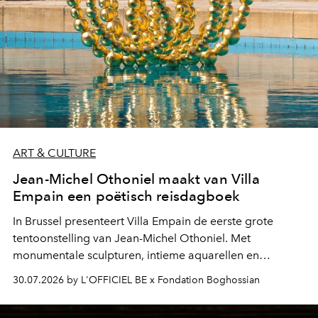
ART & CULTURE
Jean-Michel Othoniel maakt van Villa
Empain een poëtisch reisdagboek
In Brussel presenteert Villa Empain de eerste grote
tentoonstelling van Jean-Michel Othoniel. Met
monumentale sculpturen, intieme aquarellen en
fonkelend Murano-glas creëert de Franse kunstenaar
30.07.2026 by L'OFFICIEL BE x Fondation Boghossian
een emotionele reis waarin elk werk de herinnering
oproept aan een ontmoeting, een bestemming of een