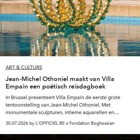
ART & CULTURE
Jean-Michel Othoniel maakt van Villa
Empain een poëtisch reisdagboek
In Brussel presenteert Villa Empain de eerste grote
tentoonstelling van Jean-Michel Othoniel. Met
monumentale sculpturen, intieme aquarellen en
fonkelend Murano-glas creëert de Franse kunstenaar
30.07.2026 by L'OFFICIEL BE x Fondation Boghossian
een emotionele reis waarin elk werk de herinnering
oproept aan een ontmoeting, een bestemming of een