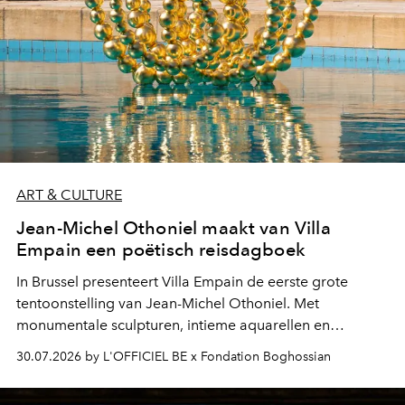
ART & CULTURE
Jean-Michel Othoniel maakt van Villa
Empain een poëtisch reisdagboek
In Brussel presenteert Villa Empain de eerste grote
tentoonstelling van Jean-Michel Othoniel. Met
monumentale sculpturen, intieme aquarellen en
fonkelend Murano-glas creëert de Franse kunstenaar
30.07.2026 by L'OFFICIEL BE x Fondation Boghossian
een emotionele reis waarin elk werk de herinnering
oproept aan een ontmoeting, een bestemming of een