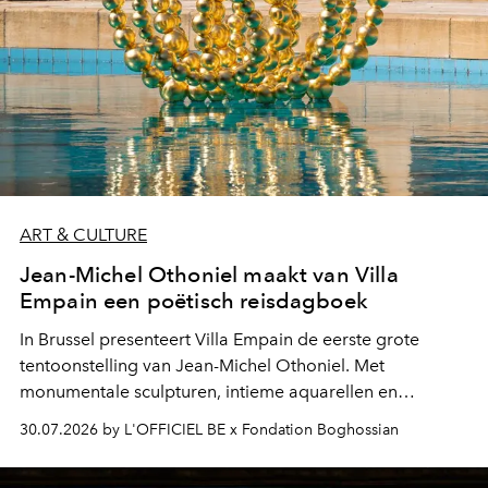
ART & CULTURE
Jean-Michel Othoniel maakt van Villa
Empain een poëtisch reisdagboek
In Brussel presenteert Villa Empain de eerste grote
tentoonstelling van Jean-Michel Othoniel. Met
monumentale sculpturen, intieme aquarellen en
fonkelend Murano-glas creëert de Franse kunstenaar
30.07.2026 by L'OFFICIEL BE x Fondation Boghossian
een emotionele reis waarin elk werk de herinnering
oproept aan een ontmoeting, een bestemming of een