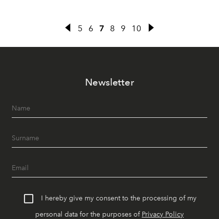
5
6
7
8
9
10
Newsletter
I hereby give my consent to the processing of my
personal data for the purposes of
Privacy Policy