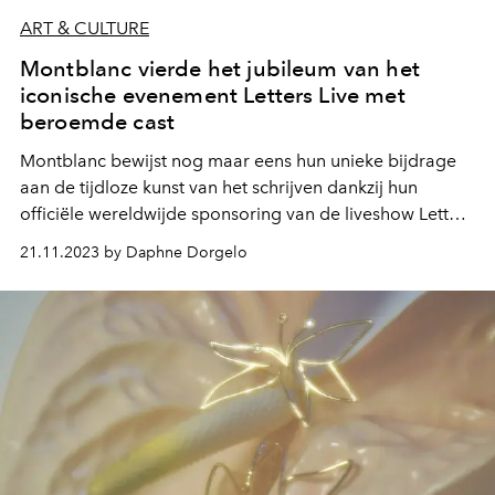
ART & CULTURE
Montblanc vierde het jubileum van het
iconische evenement Letters Live met
beroemde cast
Montblanc
bewijst nog maar eens hun unieke bijdrage
aan de tijdloze kunst van het schrijven dankzij hun
officiële wereldwijde sponsoring van de liveshow Letters
Live. Tijdens de 10e editie van dit evenement lazen
21.11.2023 by Daphne Dorgelo
getalenteerde sterren zoals Benedict Cumberbatch,
Gillian Anderson en Woody Harrelson belangrijke
geschreven brieven voor aan een groot publiek.