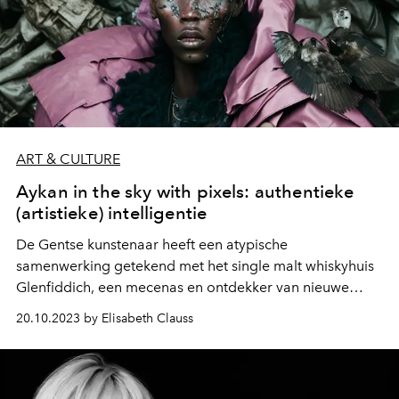
ART & CULTURE
Aykan in the sky with pixels: authentieke
(artistieke) intelligentie
De Gentse kunstenaar heeft een atypische
samenwerking getekend met het single malt whiskyhuis
Glenfiddich, een mecenas en ontdekker van nieuwe
disciplines. Dit is een zeer reële tentoonstelling van
20.10.2023 by Elisabeth Clauss
digitale kunst, die zich manifesteert in een reeks werken
die in samenwerking met machines worden gecreëerd.
Wie dient wie? Dit is de hele kunst van een nieuwe
filosofie.