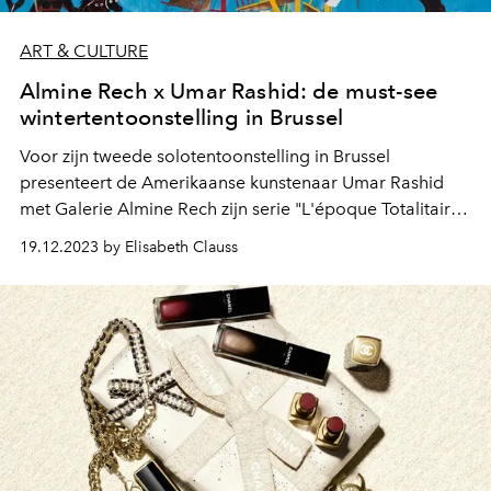
ART & CULTURE
Almine Rech x Umar Rashid: de must-see
wintertentoonstelling in Brussel
Voor zijn tweede solotentoonstelling in Brussel
presenteert de Amerikaanse kunstenaar Umar Rashid
met Galerie Almine Rech zijn serie "L'époque Totalitaire
part one". Een fantastisch epos dat het verleden anders
19.12.2023 by Elisabeth Clauss
bekijkt om het heden te verkennen, onconventioneel en
geëngageerd.