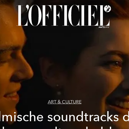
ART & CULTURE
lmische soundtracks 