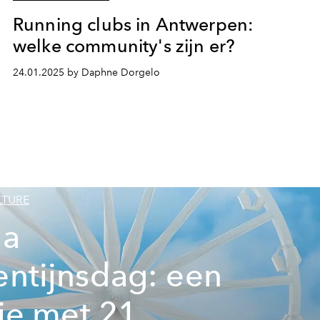
Running clubs in Antwerpen:
welke community's zijn er?
24.01.2025 by Daphne Dorgelo
LTURE
na
entijnsdag: een
stje met 21