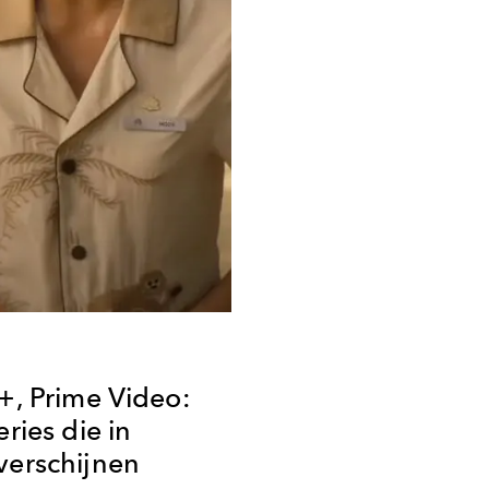
y+, Prime Video:
eries die in
verschijnen