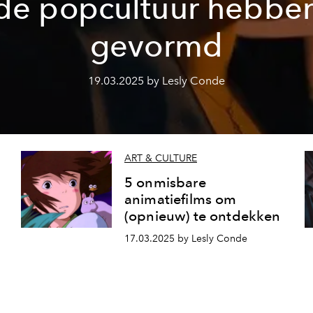
de popcultuur hebbe
gevormd
19.03.2025 by Lesly Conde
ART & CULTURE
5 onmisbare
animatiefilms om
(opnieuw) te ontdekken
17.03.2025 by Lesly Conde