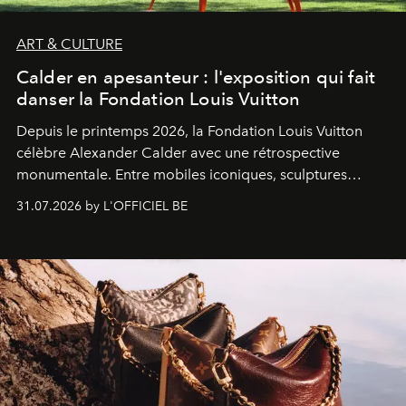
ART & CULTURE
Calder en apesanteur : l'exposition qui fait
danser la Fondation Louis Vuitton
Depuis le printemps 2026, la Fondation Louis Vuitton
célèbre Alexander Calder avec une rétrospective
monumentale. Entre mobiles iconiques, sculptures
monumentales et poésie du mouvement, l'artiste
31.07.2026 by L'OFFICIEL BE
américain investit les espaces imaginés par Frank Gehry
dans une exposition qui redonne toute sa légèreté à la
sculpture.