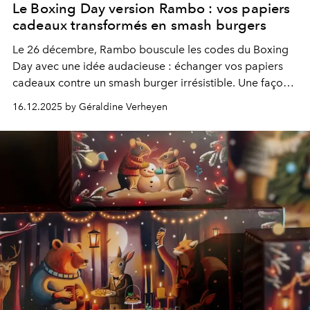
Le Boxing Day version Rambo : vos papiers
cadeaux transformés en smash burgers
Le 26 décembre, Rambo bouscule les codes du Boxing
Day avec une idée audacieuse : échanger vos papiers
cadeaux contre un smash burger irrésistible. Une façon
originale de prolonger la magie de Noël, tout en
16.12.2025 by Géraldine Verheyen
redonnant une seconde vie à vos emballages.