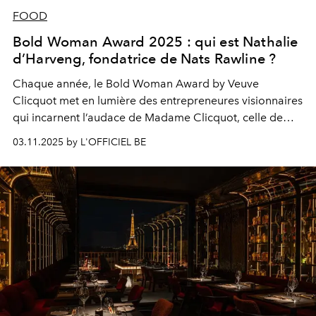
FOOD
Bold Woman Award 2025 : qui est Nathalie
d’Harveng, fondatrice de Nats Rawline ?
Chaque année, le Bold Woman Award by Veuve
Clicquot met en lumière des entrepreneures visionnaires
qui incarnent l’audace de Madame Clicquot, celle de
rêver en grand et d’agir encore plus fort. Cette semaine,
03.11.2025 by L'OFFICIEL BE
découvrez chaque jour l’une des six finalistes belges
2025, entre parcours inspirants et leadership audacieux.