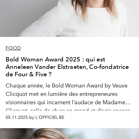
FOOD
Bold Woman Award 2025 : qui est
Anneleen Vander Elstraeten, Co-fondatrice
de Four & Five ?
Chaque année, le Bold Woman Award by Veuve
Clicquot met en lumière des entrepreneures
visionnaires qui incarnent l’audace de Madame
Clicquot, celle de rêver en grand et d’agir encore
05.11.2025 by L'OFFICIEL BE
plus fort. Cette semaine, découvrez chaque jour
l’une des six finalistes belges 2025, entre parcours
inspirants et leadership audacieux.