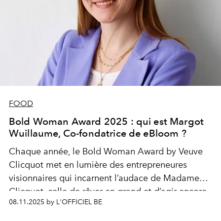
FOOD
Bold Woman Award 2025 : qui est Margot
Wuillaume, Co-fondatrice de eBloom ?
Chaque année, le Bold Woman Award by Veuve
Clicquot met en lumière des entrepreneures
visionnaires qui incarnent l’audace de Madame
Clicquot, celle de rêver en grand et d’agir encore
08.11.2025 by L'OFFICIEL BE
plus fort. Cette semaine, découvrez chaque jour
l’une des six finalistes belges 2025, entre parcours