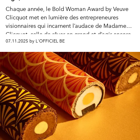
Chaque année, le Bold Woman Award by Veuve
Clicquot met en lumière des entrepreneures
visionnaires qui incarnent l’audace de Madame
Clicquot, celle de rêver en grand et d’agir encore
07.11.2025 by L'OFFICIEL BE
plus fort. Cette semaine, découvrez chaque jour
l’une des six finalistes belges 2025, entre parcours
inspirants et leadership audacieux.