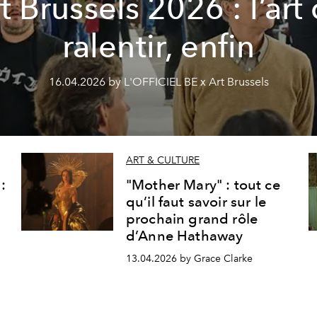
t Brussels 2026 : l’art
ralentir, enfin
16.04.2026 by L'OFFICIEL BE x Art Brussels
ART & CULTURE
:
"Mother Mary" : tout ce
qu’il faut savoir sur le
prochain grand rôle
d’Anne Hathaway
13.04.2026 by Grace Clarke