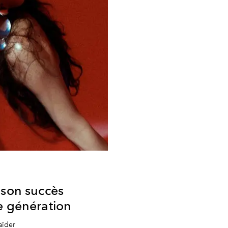
 son succès
e génération
aïder